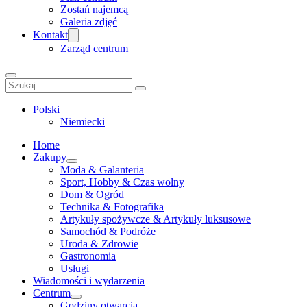
Zostań najemcą
Galeria zdjęć
Kontakt
Zarząd centrum
Szukaj
Polski
Niemiecki
Home
Zakupy
Moda & Galanteria
Sport, Hobby & Czas wolny
Dom & Ogród
Technika & Fotografika
Artykuły spożywcze & Artykuły luksusowe
Samochód & Podróże
Uroda & Zdrowie
Gastronomia
Usługi
Wiadomości i wydarzenia
Centrum
Godziny otwarcia