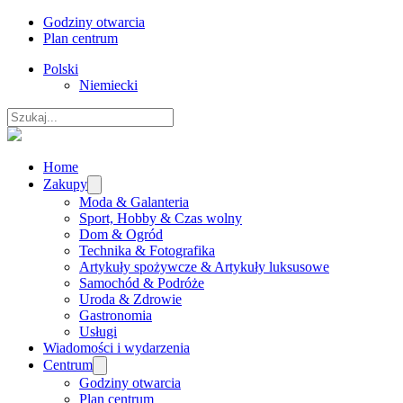
Godziny otwarcia
Plan centrum
Polski
Niemiecki
Szukaj
Home
Zakupy
Moda & Galanteria
Sport, Hobby & Czas wolny
Dom & Ogród
Technika & Fotografika
Artykuły spożywcze & Artykuły luksusowe
Samochód & Podróże
Uroda & Zdrowie
Gastronomia
Usługi
Wiadomości i wydarzenia
Centrum
Godziny otwarcia
Plan centrum