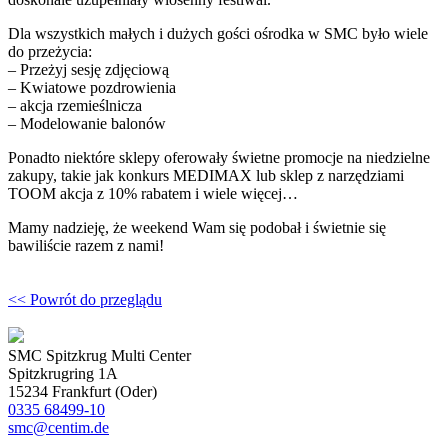
Dla wszystkich małych i dużych gości ośrodka w SMC było wiele
do przeżycia:
– Przeżyj sesję zdjęciową
– Kwiatowe pozdrowienia
– akcja rzemieślnicza
– Modelowanie balonów
Ponadto niektóre sklepy oferowały świetne promocje na niedzielne
zakupy, takie jak konkurs MEDIMAX lub sklep z narzędziami
TOOM akcja z 10% rabatem i wiele więcej…
Mamy nadzieję, że weekend Wam się podobał i świetnie się
bawiliście razem z nami!
<< Powrót do przeglądu
SMC Spitzkrug Multi Center
Spitzkrugring 1A
15234 Frankfurt (Oder)
0335 68499-10
smc@centim.de