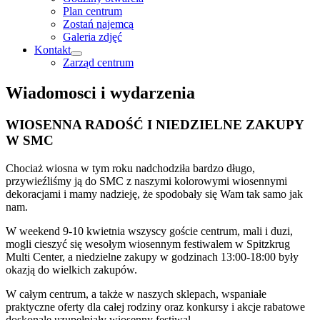
Plan centrum
Zostań najemcą
Galeria zdjęć
Kontakt
Zarząd centrum
Wiadomosci i wydarzenia
WIOSENNA RADOŚĆ I NIEDZIELNE ZAKUPY
W SMC
Chociaż wiosna w tym roku nadchodziła bardzo długo,
przywieźliśmy ją do SMC z naszymi kolorowymi wiosennymi
dekoracjami i mamy nadzieję, że spodobały się Wam tak samo jak
nam.
W weekend 9-10 kwietnia wszyscy goście centrum, mali i duzi,
mogli cieszyć się wesołym wiosennym festiwalem w Spitzkrug
Multi Center, a niedzielne zakupy w godzinach 13:00-18:00 były
okazją do wielkich zakupów.
W całym centrum, a także w naszych sklepach, wspaniałe
praktyczne oferty dla całej rodziny oraz konkursy i akcje rabatowe
doskonale uzupełniały wiosenny festiwal.