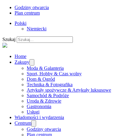
Godziny otwarcia
Plan centrum
Polski
Niemiecki
Szukaj
Home
Zakupy
Moda & Galanteria
Sport, Hobby & Czas wolny
Dom & Ogród
Technika & Fotografika
Artykuły spożywcze & Artykuły luksusowe
Samochód & Podróże
Uroda & Zdrowie
Gastronomia
Usługi
Wiadomości i wydarzenia
Centrum
Godziny otwarcia
Plan centrum