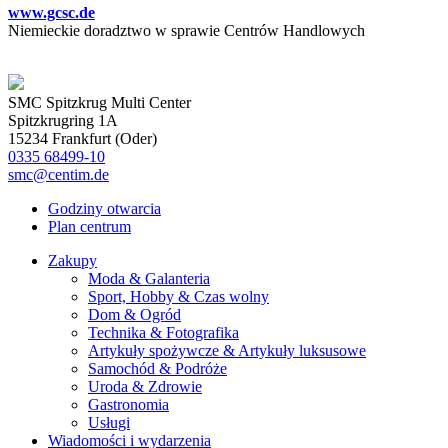
www.gcsc.de
Niemieckie doradztwo w sprawie Centrów Handlowych
SMC Spitzkrug Multi Center
Spitzkrugring 1A
15234 Frankfurt (Oder)
0335 68499-10
smc@centim.de
Godziny otwarcia
Plan centrum
Zakupy
Moda & Galanteria
Sport, Hobby & Czas wolny
Dom & Ogród
Technika & Fotografika
Artykuły spożywcze & Artykuły luksusowe
Samochód & Podróże
Uroda & Zdrowie
Gastronomia
Usługi
Wiadomości i wydarzenia