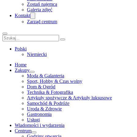
Zostań najemcą
Galeria zdjęć
Kontakt
Zarząd centrum
Szukaj
Polski
Niemiecki
Home
Zakupy
Moda & Galanteria
Sport, Hobby & Czas wolny
Dom & Ogród
Technika & Fotografika
Artykuły spożywcze & Artykuły luksusowe
Samochód & Podróże
Uroda & Zdrowie
Gastronomia
Usługi
Wiadomości i wydarzenia
Centrum
Godziny otwarcia