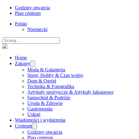
Godziny otwarcia
Plan centrum
Polski
Niemiecki
Szukaj
Home
Zakupy
Moda & Galanteria
Sport, Hobby & Czas wolny
Dom & Ogród
Technika & Fotografika
Artykuły spożywcze & Artykuły luksusowe
Samochód & Podróże
Uroda & Zdrowie
Gastronomia
Usługi
Wiadomości i wydarzenia
Centrum
Godziny otwarcia
Plan centrum