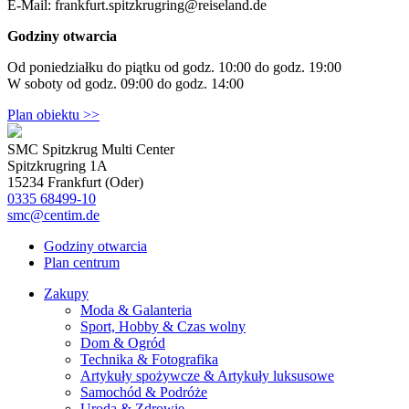
E-Mail: frankfurt.spitzkrugring@reiseland.de
Godziny otwarcia
Od poniedziałku do piątku od godz. 10:00 do godz. 19:00
W soboty od godz. 09:00 do godz. 14:00
Plan obiektu >>
SMC Spitzkrug Multi Center
Spitzkrugring 1A
15234 Frankfurt (Oder)
0335 68499-10
smc@centim.de
Godziny otwarcia
Plan centrum
Zakupy
Moda & Galanteria
Sport, Hobby & Czas wolny
Dom & Ogród
Technika & Fotografika
Artykuły spożywcze & Artykuły luksusowe
Samochód & Podróże
Uroda & Zdrowie