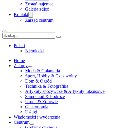
Zostań najemcą
Galeria zdjęć
Kontakt
Zarząd centrum
Szukaj
Polski
Niemiecki
Home
Zakupy
Moda & Galanteria
Sport, Hobby & Czas wolny
Dom & Ogród
Technika & Fotografika
Artykuły spożywcze & Artykuły luksusowe
Samochód & Podróże
Uroda & Zdrowie
Gastronomia
Usługi
Wiadomości i wydarzenia
Centrum
Godziny otwarcia