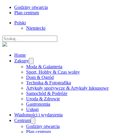
Godziny otwarcia
Plan centrum
Polski
Niemiecki
Szukaj
Home
Zakupy
Moda & Galanteria
Sport, Hobby & Czas wolny
Dom & Ogród
Technika & Fotografika
Artykuły spożywcze & Artykuły luksusowe
Samochód & Podróże
Uroda & Zdrowie
Gastronomia
Usługi
Wiadomości i wydarzenia
Centrum
Godziny otwarcia
Plan centrum