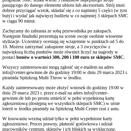
pasującego do danego elementu ubioru lub akcesorium. Strój musi
dobrze przyciągać wzrok, składać się z co najmniej 5 części (w tym
buty) i wydać jak najwięcej budżetu w co najmniej 3 sklepach SMC
w ciągu 90 minut.
Zachęcamy do zabrania ze sobą przewodnika po zakupach.
Następnie finalistki prezentują na scenie swoje osobiste wiosenne
stylizacje. Uczestnicy oceniają się wzajemnie w punktach od 5 do
10. Możesz zatrzymać zakupione stroje, a 3 zwycięzców z
największą liczbą punktów może również liczyć na nagrody w
postaci
bonów o wartości 300, 200 i 100 euro ze sklepów SMC
.
Wszyscy zainteresowani mogą zgłosić się e-mailem na adres
info@center-gewinne.de do godziny 19:00 w dniu 29 marca 2023 r.
piramida Spitzkrug Multi Throw w środku.
Każdy zainteresowany może złożyć wniosek do godziny 19:00 w
dniu 29 marca 2023 r. przez e-mail na adres info@center-
gewinne.de lub po prostu umieścić w pełni wypełnioną kartę
zgłoszeniową (dostępną we wszystkich sklepach SMC) w urnie
loterii w środku piramidy na Spitzkrug Multi Center rzut z autu.
W losowaniu wezmą udział tylko w pełni wypełnione karty
zgłoszeniowe. Proces prawny, płatność gotówkowa i udział
pracowników centrum, sklepów i ich bliskich są wykluczone.