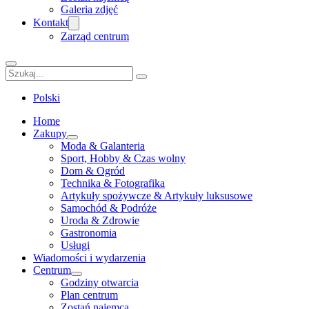
Galeria zdjęć
Kontakt
Zarząd centrum
Szukaj
Polski
Home
Zakupy
Moda & Galanteria
Sport, Hobby & Czas wolny
Dom & Ogród
Technika & Fotografika
Artykuły spożywcze & Artykuły luksusowe
Samochód & Podróże
Uroda & Zdrowie
Gastronomia
Usługi
Wiadomości i wydarzenia
Centrum
Godziny otwarcia
Plan centrum
Zostań najemcą