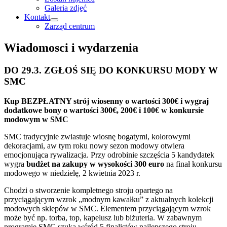
Galeria zdjęć
Kontakt
Zarząd centrum
Wiadomosci i wydarzenia
DO 29.3. ZGŁOŚ SIĘ DO KONKURSU MODY W
SMC
Kup BEZPŁATNY strój wiosenny o wartości 300€ i wygraj
dodatkowe bony o wartości 300€, 200€ i 100€ w konkursie
modowym w SMC
SMC tradycyjnie zwiastuje wiosnę bogatymi, kolorowymi
dekoracjami, aw tym roku nowy sezon modowy otwiera
emocjonująca rywalizacja. Przy odrobinie szczęścia 5 kandydatek
wygra
budżet na zakupy w wysokości 300 euro
na finał konkursu
modowego w niedzielę, 2 kwietnia 2023 r.
Chodzi o stworzenie kompletnego stroju opartego na
przyciągającym wzrok „modnym kawałku” z aktualnych kolekcji
modowych sklepów w SMC. Elementem przyciągającym wzrok
może być np. torba, top, kapelusz lub biżuteria. W zabawnym
programie SMC szuka wśród 5 finalistów najlepszego stroju