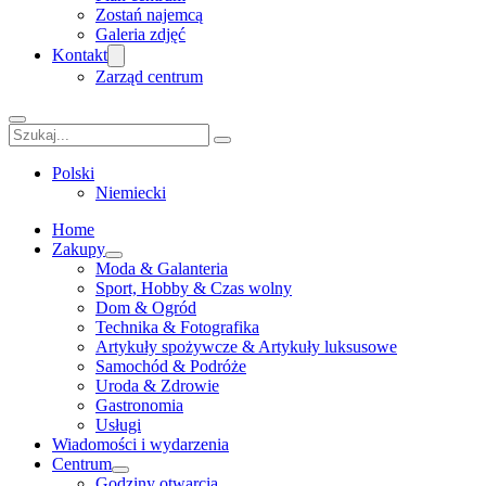
Zostań najemcą
Galeria zdjęć
Kontakt
Zarząd centrum
Szukaj
Polski
Niemiecki
Home
Zakupy
Moda & Galanteria
Sport, Hobby & Czas wolny
Dom & Ogród
Technika & Fotografika
Artykuły spożywcze & Artykuły luksusowe
Samochód & Podróże
Uroda & Zdrowie
Gastronomia
Usługi
Wiadomości i wydarzenia
Centrum
Godziny otwarcia