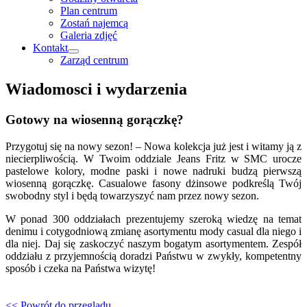
Plan centrum
Zostań najemcą
Galeria zdjęć
Kontakt
Zarząd centrum
Wiadomosci i wydarzenia
Gotowy na wiosenną gorączkę?
Przygotuj się na nowy sezon! – Nowa kolekcja już jest i witamy ją z
niecierpliwością. W Twoim oddziale Jeans Fritz w SMC urocze
pastelowe kolory, modne paski i nowe nadruki budzą pierwszą
wiosenną gorączkę. Casualowe fasony dżinsowe podkreślą Twój
swobodny styl i będą towarzyszyć nam przez nowy sezon.
W ponad 300 oddziałach prezentujemy szeroką wiedzę na temat
denimu i cotygodniową zmianę asortymentu mody casual dla niego i
dla niej. Daj się zaskoczyć naszym bogatym asortymentem. Zespół
oddziału z przyjemnością doradzi Państwu w zwykły, kompetentny
sposób i czeka na Państwa wizytę!
<< Powrót do przeglądu