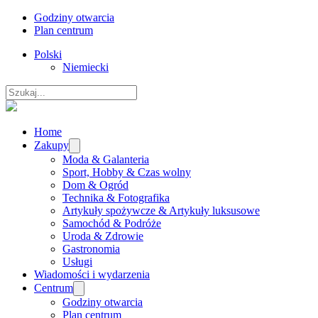
Godziny otwarcia
Plan centrum
Polski
Niemiecki
Szukaj
Home
Zakupy
Moda & Galanteria
Sport, Hobby & Czas wolny
Dom & Ogród
Technika & Fotografika
Artykuły spożywcze & Artykuły luksusowe
Samochód & Podróże
Uroda & Zdrowie
Gastronomia
Usługi
Wiadomości i wydarzenia
Centrum
Godziny otwarcia
Plan centrum