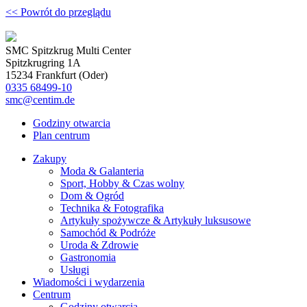
<< Powrót do przeglądu
SMC Spitzkrug Multi Center
Spitzkrugring 1A
15234 Frankfurt (Oder)
0335 68499-10
smc@centim.de
Godziny otwarcia
Plan centrum
Zakupy
Moda & Galanteria
Sport, Hobby & Czas wolny
Dom & Ogród
Technika & Fotografika
Artykuły spożywcze & Artykuły luksusowe
Samochód & Podróże
Uroda & Zdrowie
Gastronomia
Usługi
Wiadomości i wydarzenia
Centrum
Godziny otwarcia