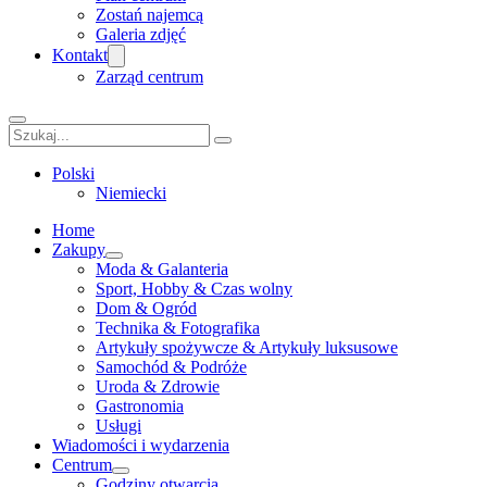
Zostań najemcą
Galeria zdjęć
Kontakt
Zarząd centrum
Szukaj
Polski
Niemiecki
Home
Zakupy
Moda & Galanteria
Sport, Hobby & Czas wolny
Dom & Ogród
Technika & Fotografika
Artykuły spożywcze & Artykuły luksusowe
Samochód & Podróże
Uroda & Zdrowie
Gastronomia
Usługi
Wiadomości i wydarzenia
Centrum
Godziny otwarcia