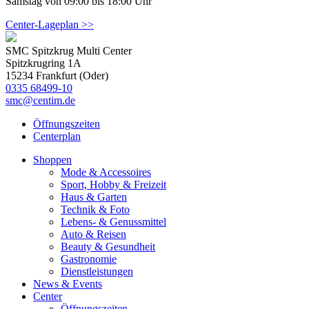
Samstag von 09:00 bis 18:00 Uhr
Center-Lageplan >>
SMC Spitzkrug Multi Center
Spitzkrugring 1A
15234 Frankfurt (Oder)
0335 68499-10
smc@centim.de
Öffnungszeiten
Centerplan
Shoppen
Mode & Accessoires
Sport, Hobby & Freizeit
Haus & Garten
Technik & Foto
Lebens- & Genussmittel
Auto & Reisen
Beauty & Gesundheit
Gastronomie
Dienstleistungen
News & Events
Center
Öffnungszeiten