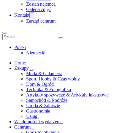
Zostań najemcą
Galeria zdjęć
Kontakt
Zarząd centrum
Szukaj
Polski
Niemiecki
Home
Zakupy
Moda & Galanteria
Sport, Hobby & Czas wolny
Dom & Ogród
Technika & Fotografika
Artykuły spożywcze & Artykuły luksusowe
Samochód & Podróże
Uroda & Zdrowie
Gastronomia
Usługi
Wiadomości i wydarzenia
Centrum
Godziny otwarcia