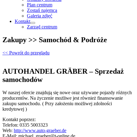
Plan centrum
Zostań najemcą
Galeria zdjęć
Kontakt
Zarząd centrum
Zakupy >> Samochód & Podróże
<< Powrót do przeglądu
AUTOHANDEL GRÄBER – Sprzedaż
samochodów
W naszej ofercie znajdują się nowe oraz używane pojazdy różnych
producentów. Na życzenie możliwe jest również finansowanie
zakupu samochodu. ( Przy założeniu możliwej zdolności
kredytowej )
Kontakt poprzez:
Telefon: 0335 5003323
Web:
http://www.auto-graeber.de
E-Mail: michael_graeber@t-online.de