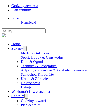
Godziny otwarcia
Plan centrum
Polski
Niemiecki
Szukaj
Home
Zakupy
Moda & Galanteria
Sport, Hobby & Czas wolny
Dom & Ogród
Technika & Fotografika
Artykuły spożywcze & Artykuły luksusowe
Samochód & Podróże
Uroda & Zdrowie
Gastronomia
Usługi
Wiadomości i wydarzenia
Centrum
Godziny otwarcia
Plan centrum